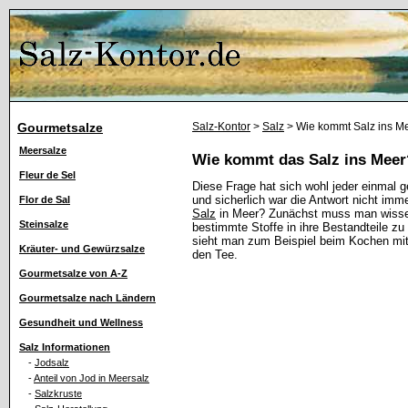
Gourmetsalze
Salz-Kontor
>
Salz
> Wie kommt Salz ins M
Meersalze
Wie kommt das Salz ins Meer
Fleur de Sel
Diese Frage hat sich wohl jeder einmal g
und sicherlich war die Antwort nicht im
Flor de Sal
Salz
in Meer? Zunächst muss man wissen
Steinsalze
bestimmte Stoffe in ihre Bestandteile z
sieht man zum Beispiel beim Kochen mit
Kräuter- und Gewürzsalze
den Tee.
Gourmetsalze von A-Z
Gourmetsalze nach Ländern
Gesundheit und Wellness
Salz Informationen
-
Jodsalz
-
Anteil von Jod in Meersalz
-
Salzkruste