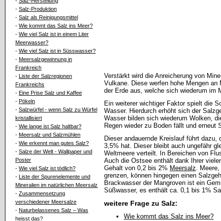
-
Salz-Herstellung
-
Salz-Produktion
-
Salz als Reinigungsmittel
-
Wie kommt das Salz ins Meer?
-
Wie viel Salz ist in einem Liter
Meerwasser?
-
Wie viel Salz ist in Süsswasser?
-
Meersalzgewinnung in
Frankreich
Verstärkt wird die Anreicherung von Mine
-
Liste der Salzregionen
Vulkane. Diese werfen hohe Mengen an 
Frankreichs
der Erde aus, welche sich wiederum im 
-
Eine Prise Salz und Kaffee
-
Pökeln
Ein weiterer wichtiger Faktor spielt die 
-
Salzwürfel - wenn Salz zu Würfel
Wasser. Hierdurch erhöht sich der Salz
Wasser bilden sich wiederum Wolken, di
kristallisiert
Regen wieder zu Boden fällt und erneut
-
Wie lange ist Salz haltbar?
-
Meersalz und Salzmühlen
Dieser andauernde Kreislauf führt dazu,
-
Wie erkennt man gutes Salz?
3,5% hat. Dieser bleibt auch ungefähr gl
-
Salze der Welt - Wallpaper und
Weltmeere verteilt. In Bereichen von Flu
Poster
Auch die Ostsee enthält dank Ihrer viel
Gehalt von 0,2 bis 2%
Meersalz
. Meere,
-
Wie viel Salz ist tödlich?
grenzen, können hingegen einen Salzgeh
-
Liste der Spurenelemente und
Brackwasser der Mangroven ist ein Gem
Mineralien im natürlichen Meersalz
Süßwasser, es enthält ca. 0,1 bis 1% Sa
-
Zusammensetzung
verschiedener Meersalze
weitere Frage zu Salz:
-
Naturbelassenes Salz – Was
Wie kommt das Salz ins Meer?
heisst das?