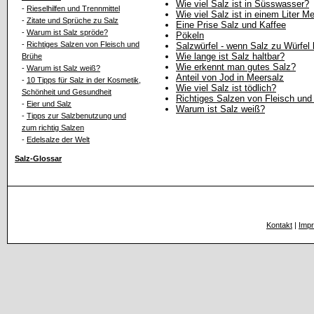
Wie viel Salz ist in Süsswasser?
-
Rieselhilfen und Trennmittel
Wie viel Salz ist in einem Liter 
-
Zitate und Sprüche zu Salz
Eine Prise Salz und Kaffee
-
Warum ist Salz spröde?
Pökeln
-
Richtiges Salzen von Fleisch und
Salzwürfel - wenn Salz zu Würfel kr
Wie lange ist Salz haltbar?
Brühe
Wie erkennt man gutes Salz?
-
Warum ist Salz weiß?
Anteil von Jod in Meersalz
-
10 Tipps für Salz in der Kosmetik,
Wie viel Salz ist tödlich?
Schönheit und Gesundheit
Richtiges Salzen von Fleisch und
-
Eier und Salz
Warum ist Salz weiß?
-
Tipps zur Salzbenutzung und
zum richtig Salzen
-
Edelsalze der Welt
Salz-Glossar
Kontakt
|
Imp