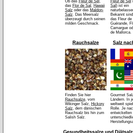
Ob das
Fleur de Sel
,
Fleur de Sel
das
Flor de Sal
,
Hawaii
Sal
) ist ein
Salz
oder das
Maldon-
naturbelasse
Salz
. Das Meersalz
Bekannt sind
überzeugt durch seinen
das Fleur de
milden Geschmack.
Guérande, Fl
Camargue ode
de Mallorca.
Rauchsalze
Salz nac
Finden Sie hier
Gourmet Salz
Rauchsalze
, vom
Ländern. In j
Wikinger Salz,
Hickory
weltweit spie
Salz
, dem dänischen
Rolle. Je nac
Rauchsalz bis hin zum
entwickelten 
Salish Salz.
unterschiedl
Herstellungsa
Gesundheitssalze und Diätsalz