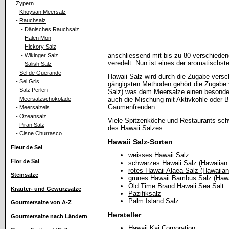
Zypern
-
Khoysan Meersalz
-
Rauchsalz
-
Dänisches Rauchsalz
-
Halen Mon
-
Hickory Salz
anschliessend mit bis zu 80 verschiede
-
Wikinger Salz
veredelt. Nun ist eines der aromatischs
-
Salish Salz
-
Sel de Guerande
Hawaii Salz wird durch die Zugabe versch
-
Sel Gris
gängigsten Methoden gehört die Zugabe v
-
Salz Perlen
Salz) was dem
Meersalze
einen besonde
-
Meersalzschokolade
auch die Mischung mit Aktivkohle oder B
Gaumenfreuden.
-
Meersalzeis
-
Ozeansalz
Viele Spitzenköche und Restaurants sc
-
Piran Salz
des Hawaii Salzes.
-
Cisne Churrasco
Hawaii Salz-Sorten
Fleur de Sel
weisses Hawaii Salz
Flor de Sal
schwarzes Hawaii Salz (Hawaiian
rotes Hawaii Alaea Salz (Hawaiian
Steinsalze
grünes Hawaii Bambus Salz (Haw
Old Time Brand Hawaii Sea Salt
Kräuter- und Gewürzsalze
Pazifiksalz
Palm Island Salz
Gourmetsalze von A-Z
Hersteller
Gourmetsalze nach Ländern
Hawaii Kai Corporation