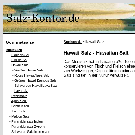
Gourmetsalze
Speisesalz
>Hawaii Salz
Meersalze
Hawaii Salz - Hawaiian Salt
-
Fleur de Sel
-
Flor de Sal
Das Meersalz hat in Hawaii große Bedeutu
-
Hawaii Salz
konservieren von Fisch und Fleisch einge
-
Weißes Hawaii Salz
von Werkzeugen, Gegenständen oder au
Salz sind tief in der Kultur verwurzelt.
-
Rotes Hawaii Alaea Salz
-
Grünes Hawaii Bambus Salz
-
Schwarzes Hawaii Lava Salz
-
Lavasalz
-
Pazifiksalz
-
Aguni Salz
-
Bambussalz
-
Ibiza Salz
-
Maldon Salz
-
Pyramidensalz Indien
-
Pyramidensalz Zypern
-
Schwarze Salzflocken aus