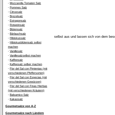
-
Mozzarella Tomaten Salz
-
Pommes Salz
-
Citrussalz
-
Brezelsalz
-
Estragonsalz
-
Rotweinsalz
-
Blütensalz
-
Bärlauchsalz
selbst aus und lassen sich von dem bes
-
Hibiskussalz
-
Hibiskusblütensalz selbst
machen
-
Vanillesalz
-
Vanillesalzselbst machen
-
Kaffeesalz
-
Kaffeesalz selber machen
-
Flor del Sal con Pimientas (mit
verschiedenen Pfeffersorten)
-
Flor del Sal con Especias (mit
verschiedenen Gewürzen)
-
Flor del Sal con Finas Hierbas
(mit verschiedenen Kräutern)
-
Balsamico Salz
-
Kakaosalz
Gourmetsalze von A-Z
Gourmetsalze nach Ländern