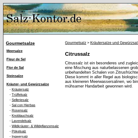
Gourmetsalze
Gourmetsalz
>
Kräutersalze und Gewürzsa
Meersalze
Citrussalz
Fleur de Sel
Citrussalz ist ein besonderes und zugle
eine Mischung aus naturbelassenen grob
Flor de Sal
unbehandelten Schalen von Zitrusfrücht
Steinsalze
Diese kommt in aller Regel aus biolog
aus kleineren Meerwassersalinen, wo bin 
Kräuter- und Gewürzsalze
mühsamer Handarbeit gewonnen wird.
-
Kräutersalz
-
Trüffelsalz
-
Selleriesalz
-
Sal con Hierbas
-
Rosensalz
-
Knoblauchsalz
-
Lavendelsalz
-
Wildkräuter- & Wildpflanzensalz
-
Pökelsalz
-
Ingwersalz