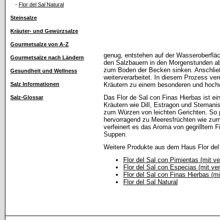
-
Flor del Sal Natural
Steinsalze
Kräuter- und Gewürzsalze
Gourmetsalze von A-Z
genug, entstehen auf der Wasseroberfläc
Gourmetsalze nach Ländern
den Salzbauern in den Morgenstunden ab
zum Boden der Becken sinken. Anschließ
Gesundheit und Wellness
weiterverarbeitet. In diesem Prozess ver
Salz Informationen
Kräutern zu einem besonderen und hochw
Das Flor de Sal con Finas Hierbas ist ei
Salz-Glossar
Kräutern wie Dill, Estragon und Sternani
zum Würzen von leichten Gerichten. So 
hervorragend zu Meeresfrüchten wie zu
verfeinert es das Aroma von gegrilltem 
Suppen.
Weitere Produkte aus dem Haus Flor del 
Flor del Sal con Pimientas (mit v
Flor del Sal con Especias (mit v
Flor del Sal con Finas Hierbas (m
Flor del Sal Natural