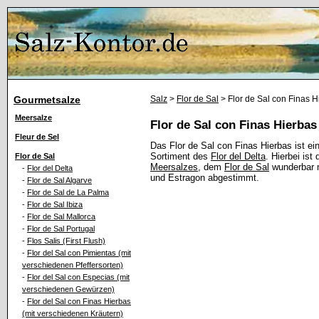
Gourmetsalze
Salz
>
Flor de Sal
> Flor de Sal con Finas H
Meersalze
Flor de Sal con Finas Hierbas
Fleur de Sel
Das Flor de Sal con Finas Hierbas ist e
Sortiment des
Flor del Delta
. Hierbei is
Flor de Sal
Meersalzes
, dem
Flor de Sal
wunderbar m
-
Flor del Delta
und Estragon abgestimmt.
-
Flor de Sal Algarve
-
Flor de Sal de La Palma
-
Flor de Sal Ibiza
-
Flor de Sal Mallorca
-
Flor de Sal Portugal
-
Flos Salis (First Flush)
-
Flor del Sal con Pimientas (mit
verschiedenen Pfeffersorten)
-
Flor del Sal con Especias (mit
verschiedenen Gewürzen)
-
Flor del Sal con Finas Hierbas
(mit verschiedenen Kräutern)