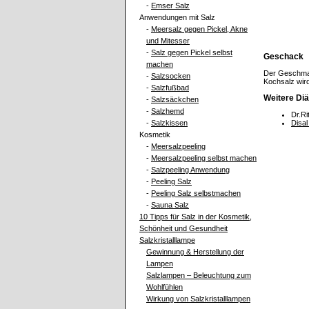
-
Emser Salz
Anwendungen mit Salz
-
Meersalz gegen Pickel, Akne
und Mitesser
-
Salz gegen Pickel selbst
Geschack
machen
Der Geschmac
-
Salzsocken
Kochsalz wird
-
Salzfußbad
Weitere Diä
-
Salzsäckchen
-
Salzhemd
Dr.Ri
-
Salzkissen
Disal
Kosmetik
-
Meersalzpeeling
-
Meersalzpeeling selbst machen
-
Salzpeeling Anwendung
-
Peeling Salz
-
Peeling Salz selbstmachen
-
Sauna Salz
10 Tipps für Salz in der Kosmetik,
Schönheit und Gesundheit
Salzkristalllampe
Gewinnung & Herstellung der
Lampen
Salzlampen – Beleuchtung zum
Wohlfühlen
Wirkung von Salzkristalllampen