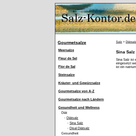
Gourmetsalze
Salz
>
Diätsal
Meersalze
Sina Salz
Fleur de Sel
Sina Salz ist
eingesetzt we
Flor de Sal
ist ein natri
Steinsalze
Kräuter- und Gewürzsalze
Gourmetsalze von A-Z
Gourmetsalze nach Ländern
Gesundheit und Wellness
Diät
-
Diätsalz
-
Sina Salz
-
Disal Diätsalz
Gesundheit