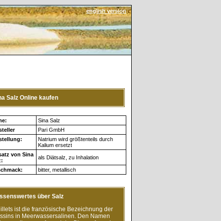
english version
na Salz Online kaufen
me:
Sina Salz
teller
Pari GmbH
stellung:
Natrium wird größtenteils durch
Kalium ersetzt
satz von Sina
als Diätsalz, zu Inhalation
z:
chmack:
bitter, metallisch
ssenswertes über Salz
illets ist die französische Bezeichnung der
ssins in Meerwassersalinen. Den Namen