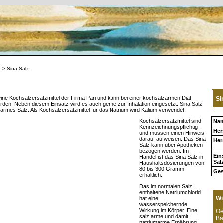
z
> Sina Salz
 eine Kochsalzersatzmittel der Firma Pari und kann bei einer kochsalzarmen Diät
Si
rden. Neben diesem Einsatz wird es auch gerne zur Inhalation eingesetzt. Sina Salz
umarmes Salz. Als Kochsalzersatzmittel für das Natrium wird Kalium verwendet.
Kochsalzersatzmittel sind
Na
Kennzeichnungspflichtig
Hers
und müssen einen Hinweis
darauf aufweisen. Das Sina
Her
Salz kann über Apotheken
bezogen werden. Im
Ein
Handel ist das Sina Salz in
Sal
Haushaltsdosierungen von
80 bis 300 Gramm
Ges
erhältlich.
Das im normalen Salz
enthaltene Natriumchlorid
Wi
hat eine
wasserspeichernde
Wirkung im Körper. Eine
Oe
salz arme und damit
Ba
natriumarme Ernährung