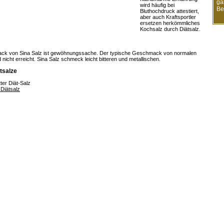
ga
wird häufig bei
Be
Bluthochdruck attestiert,
aber auch Kraftsportler
ersetzen herkömmliches
Kochsalz durch Diätsalz.
k von Sina Salz ist gewöhnungssache. Der typische Geschmack von normalen
 nicht erreicht. Sina Salz schmeck leicht bitteren und metallischen.
tsalze
tter Diät-Salz
 Diätsalz