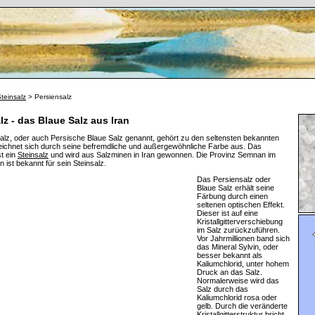
teinsalz
> Persiensalz
lz - das Blaue Salz aus Iran
alz, oder auch Persische Blaue Salz genannt, gehört zu den seltensten bekannten
eichnet sich durch seine befremdliche und außergewöhnliche Farbe aus. Das
st ein
Steinsalz
und wird aus Salzminen in Iran gewonnen. Die Provinz Semnan im
n ist bekannt für sein Steinsalz.
Das Persiensalz oder
Blaue Salz erhält seine
Färbung durch einen
seltenen optischen Effekt.
Dieser ist auf eine
Kristallgitterverschiebung
im Salz zurückzuführen.
Vor Jahrmillionen band sich
das Mineral Sylvin, oder
besser bekannt als
Kaliumchlorid, unter hohem
Druck an das Salz.
Normalerweise wird das
Salz durch das
Kaliumchlorid rosa oder
gelb. Durch die veränderte
Kristallgitterstruktur bricht