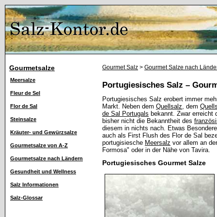
Gourmetsalze
Gourmet Salz
>
Gourmet Salze nach Lände
Meersalze
Portugiesisches Salz – Gourm
Fleur de Sel
Portugiesisches Salz erobert immer meh
Markt. Neben dem
Quellsalz
, dem
Quell
Flor de Sal
de Sal Portugals
bekannt. Zwar erreicht
Steinsalze
bisher nicht die Bekanntheit des
französ
diesem in nichts nach. Etwas Besonderes 
Kräuter- und Gewürzsalze
auch als First Flush des Flor de Sal be
portugisiesche
Meersalz
vor allem an der
Gourmetsalze von A-Z
Formosa" oder in der Nähe von Tavira.
Gourmetsalze nach Ländern
Portugiesisches Gourmet Salze
Gesundheit und Wellness
Salz Informationen
Salz-Glossar